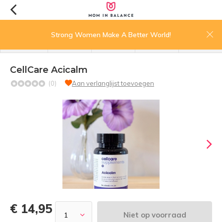
0
Strong Women Make A Better World!
menu
zoeken
inloggen
wishlist
winkelwagen
CellCare Acicalm
(0)
Aan verlanglijst toevoegen
€ 14,95
Niet op voorraad