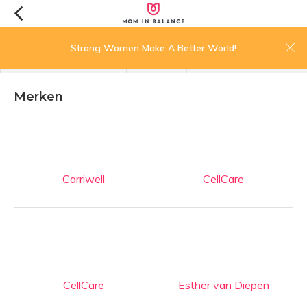
0
Strong Women Make A Better World!
menu
zoeken
inloggen
wishlist
winkelwagen
Merken
Carriwell
CellCare
CellCare
Esther van Diepen