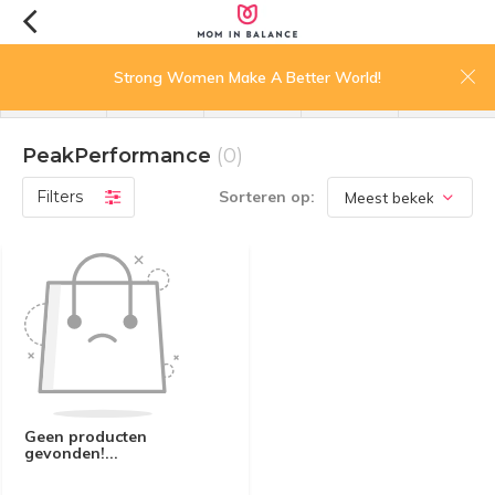
0
Strong Women Make A Better World!
menu
zoeken
inloggen
wishlist
winkelwagen
PeakPerformance
(0)
Filters
Sorteren op:
Geen producten
gevonden!...